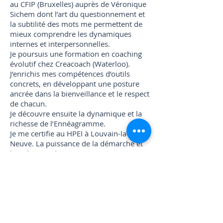
au CFIP (Bruxelles) auprès de Véronique
Sichem dont l’art du questionnement et
la subtilité des mots me permettent de
mieux comprendre les dynamiques
internes et interpersonnelles.
Je poursuis une formation en coaching
évolutif chez Creacoach (Waterloo).
J’enrichis mes compétences d’outils
concrets, en développant une posture
ancrée dans la bienveillance et le respect
de chacun.
​Je découvre ensuite la dynamique et la
richesse de l’Ennéagramme.
Je me certifie au HPEI à Louvain-la-
Neuve. La puissance de la démarche et
l'expérience du mouvement me
révèlent, m’invitant à poser un regard
neuf et authentique sur moi-même, les
personnes et le monde. En
complémentarité, je poursuis une
formation en MBTI et une
certification en Orientation selon la